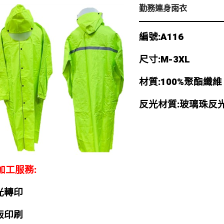
勤務連身雨衣
編號:A116
尺寸:M-3XL
材質:100%聚酯纖維
反光材質:玻璃珠反
加工服務:
光轉印
版印刷