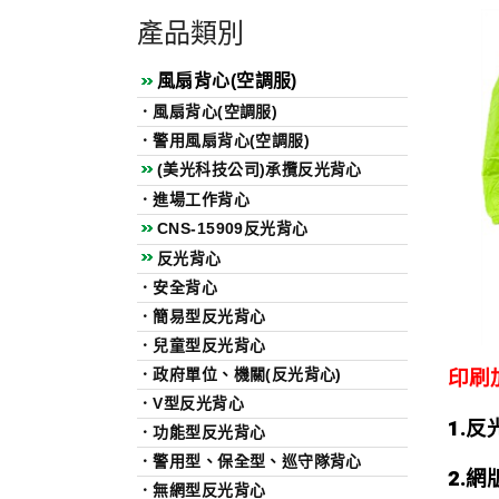
產品類別
風扇背心(空調服)
．
風扇背心(空調服)
．
警用風扇背心(空調服)
(美光科技公司)承攬反光背心
．
進場工作背心
CNS-15909反光背心
反光背心
．
安全背心
．
簡易型反光背心
．
兒童型反光背心
印刷
．
政府單位、機關(反光背心)
．
V型反光背心
1.
反
．
功能型反光背心
．
警用型、保全型、巡守隊背心
2.
網
．
無網型反光背心