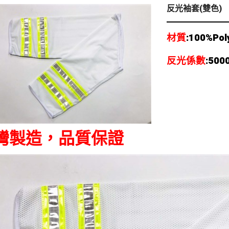
反光袖套(雙色)
材質
:100%P
反光係數
:500
灣製造，品質保證