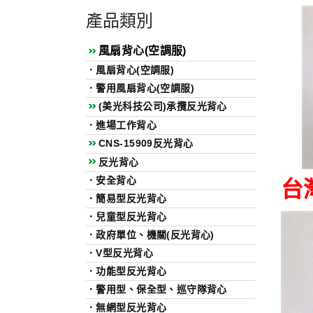
產品類別
風扇背心(空調服)
．
風扇背心(空調服)
．
警用風扇背心(空調服)
(美光科技公司)承攬反光背心
．
進場工作背心
CNS-15909反光背心
反光背心
台
．
安全背心
．
簡易型反光背心
．
兒童型反光背心
．
政府單位、機關(反光背心)
．
V型反光背心
．
功能型反光背心
．
警用型、保全型、巡守隊背心
．
無網型反光背心