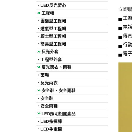
．
LED反光背心
立即
工程帽
▄ 工
．
圓盤型工程帽
▄ 電話：
．
透氣型工程帽
▄ 傳真
．
騎士型工程帽
▄ 行動
．
簡易型工程帽
反光外套
▄ 電
．
工程型外套
反光雨衣、雨鞋
．
雨鞋
．
反光雨衣
安全鞋、安全雨鞋
．
安全鞋
．
安全雨鞋
LED照明相關產品
．
LED指揮棒
．
LED手電筒