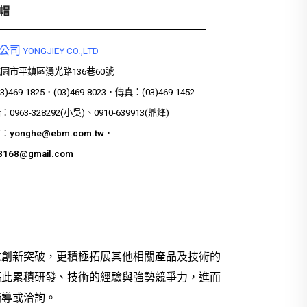
帽
公司
YONGJIEY CO.,LTD
桃園市平鎮區湧光路136巷60號
)469-1825．(03)469-8023．傳真：(03)469-1452
963-328292(小吳)、0910-639913(鼎烽)
件：
yonghe@ebm.com.tw
．
68168@gmail.com
求創新突破，更積極拓展其他相關產品及技術的
藉此累積研發、技術的經驗與強勢競爭力，進而
指導或洽詢。