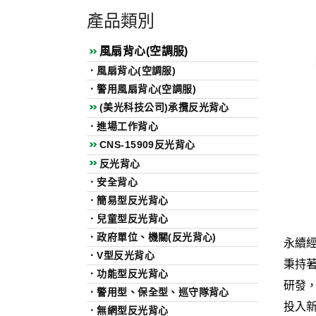
產品類別
風扇背心(空調服)
．
風扇背心(空調服)
．
警用風扇背心(空調服)
(美光科技公司)承攬反光背心
．
進場工作背心
CNS-15909反光背心
反光背心
．
安全背心
．
簡易型反光背心
．
兒童型反光背心
．
政府單位、機關(反光背心)
永續
．
V型反光背心
秉持
．
功能型反光背心
研發
．
警用型、保全型、巡守隊背心
投入
．
無網型反光背心