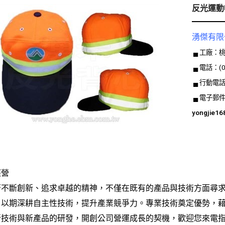
反光運動
湧傑有限
▄ 工廠：
▄ 電話：(03
▄ 行動電話：0
▄ 電子郵
yongjie1
經營
著不斷創新、追求卓越的精神，不僅在既有的產品與技術方面尋
，以期深耕自主性技術，提升產業競爭力。專業技術奠定優勢，
新技術與新產品的研發，開創公司營運成長的契機，歡迎您來電