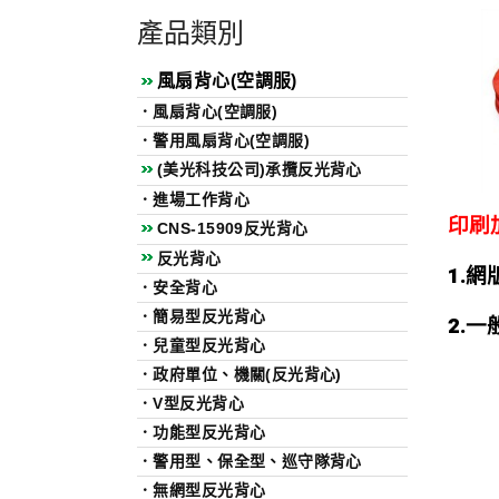
產品類別
風扇背心(空調服)
．
風扇背心(空調服)
．
警用風扇背心(空調服)
(美光科技公司)承攬反光背心
．
進場工作背心
印刷
CNS-15909反光背心
反光背心
1.網
．
安全背心
．
簡易型反光背心
2.一
．
兒童型反光背心
．
政府單位、機關(反光背心)
．
V型反光背心
．
功能型反光背心
．
警用型、保全型、巡守隊背心
．
無網型反光背心