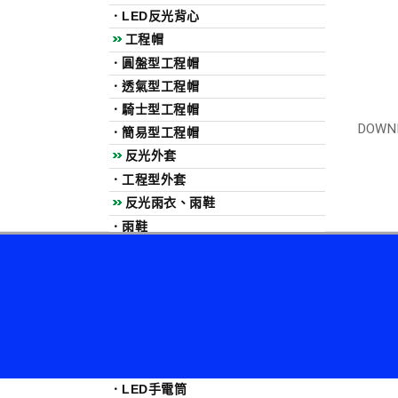
．
LED反光背心
工程帽
．
圓盤型工程帽
．
透氣型工程帽
．
騎士型工程帽
DOWN
．
簡易型工程帽
反光外套
．
工程型外套
反光雨衣、雨鞋
．
雨鞋
．
反光雨衣
安全鞋、安全雨鞋
．
安全鞋
．
安全雨鞋
LED照明相關產品
．
LED指揮棒
．
LED手電筒