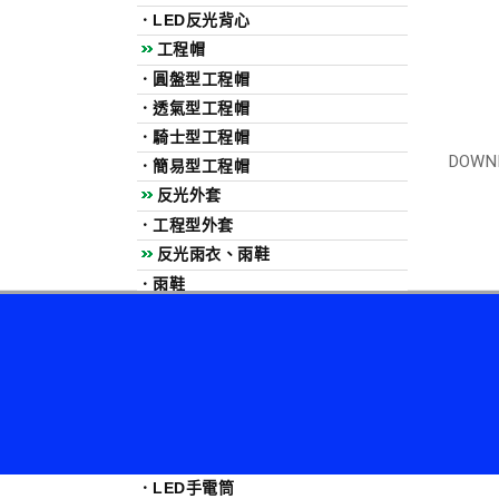
．
LED反光背心
工程帽
．
圓盤型工程帽
．
透氣型工程帽
．
騎士型工程帽
DOWN
．
簡易型工程帽
反光外套
．
工程型外套
反光雨衣、雨鞋
．
雨鞋
．
反光雨衣
安全鞋、安全雨鞋
．
安全鞋
．
安全雨鞋
LED照明相關產品
．
LED指揮棒
．
LED手電筒