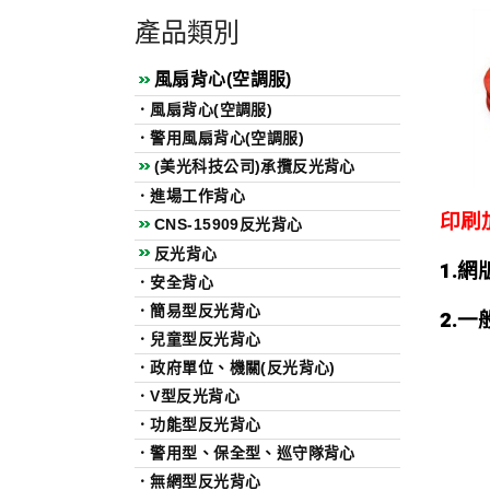
產品類別
風扇背心(空調服)
．
風扇背心(空調服)
．
警用風扇背心(空調服)
(美光科技公司)承攬反光背心
．
進場工作背心
印刷
CNS-15909反光背心
反光背心
1.網
．
安全背心
．
簡易型反光背心
2.一
．
兒童型反光背心
．
政府單位、機關(反光背心)
．
V型反光背心
．
功能型反光背心
．
警用型、保全型、巡守隊背心
．
無網型反光背心