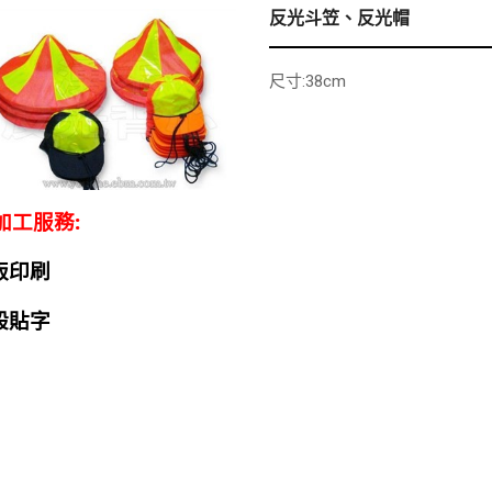
反光斗笠、反光帽
尺寸:38cm
加工服務:
版印刷
般貼字