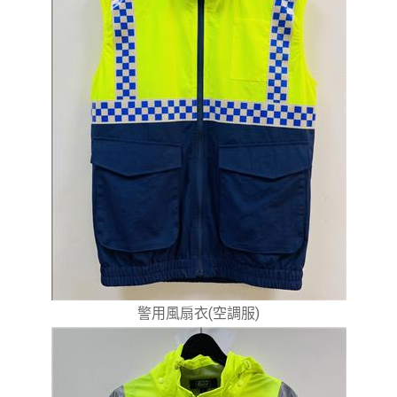
警用風扇衣(空調服)