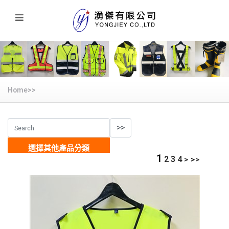
Home>>
選擇其他產品分類
1
2
3
4
>
>>