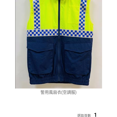
警用風扇衣(空調服)
1
選取頁數