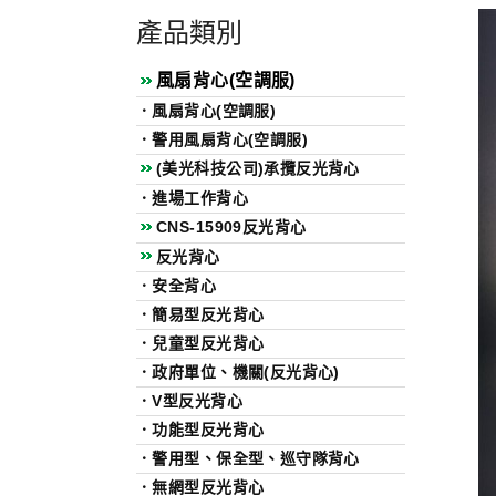
產品類別
風扇背心(空調服)
．
風扇背心(空調服)
．
警用風扇背心(空調服)
(美光科技公司)承攬反光背心
．
進場工作背心
CNS-15909反光背心
反光背心
．
安全背心
．
簡易型反光背心
．
兒童型反光背心
．
政府單位、機關(反光背心)
．
V型反光背心
．
功能型反光背心
．
警用型、保全型、巡守隊背心
．
無網型反光背心