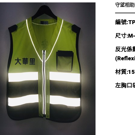
守望相助
編號:TP
尺寸:M-
反光係數:
(Refle
材質:150
左胸口