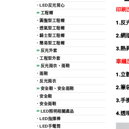
．
LED反光背心
印刷
工程帽
．
圓盤型工程帽
1.反
．
透氣型工程帽
2.網
．
騎士型工程帽
．
簡易型工程帽
3.
反光外套
．
工程型外套
車縫
反光雨衣、雨鞋
1.立
．
雨鞋
．
反光雨衣
2.筆
安全鞋、安全雨鞋
．
安全鞋
3.手
．
安全雨鞋
LED照明相關產品
4.
．
LED指揮棒
．
LED手電筒